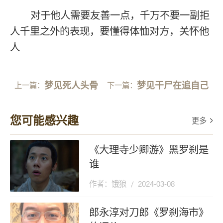
对于他人需要友善一点，千万不要一副拒
人千里之外的表现，要懂得体恤对方，关怀他
人
梦见死人头骨
梦见干尸在追自己
上一篇：
下一篇：
您可能感兴趣
更多
《大理寺少卿游》黑罗刹是
谁
作者：饿狼
2024-03-08
郎永淳对刀郎《罗刹海市》