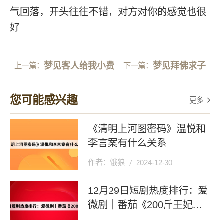
气回落，开头往往不错，对方对你的感觉也很
好
梦见客人给我小费
梦见拜佛求子
上一篇：
下一篇：
您可能感兴趣
更多
《清明上河图密码》温悦和
李言案有什么关系
作者：饿狼
2024-12-30
12月29日短剧热度排行：爱
微剧｜番茄《200斤王妃天
天想和离》登顶第一