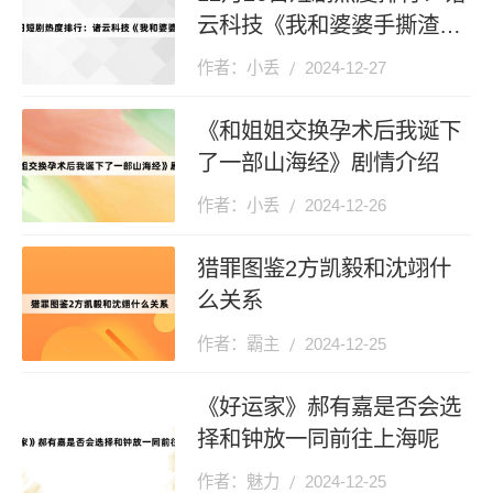
云科技《我和婆婆手撕渣男
全家》登顶第一
作者：小丢
2024-12-27
《和姐姐交换孕术后我诞下
了一部山海经》剧情介绍
作者：小丢
2024-12-26
猎罪图鉴2方凯毅和沈翊什
么关系
作者：霸主
2024-12-25
《好运家》郝有嘉是否会选
择和钟放一同前往上海呢
作者：魅力
2024-12-25