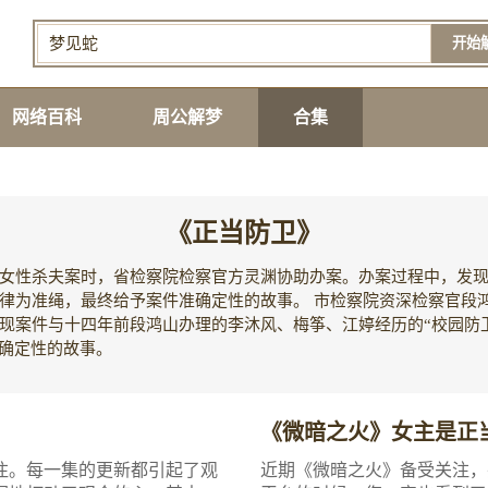
开始
网络百科
周公解梦
合集
《正当防卫》
女性杀夫案时，省检察院检察官方灵渊协助办案。办案过程中，发
律为准绳，最终给予案件准确定性的故事。 市检察院资深检察官段鸿
现案件与十四年前段鸿山办理的李沐风、梅筝、江婷经历的“校园防
准确定性的故事。
《微暗之火》女主是正
注。每一集的更新都引起了观
近期《微暗之火》备受关注，