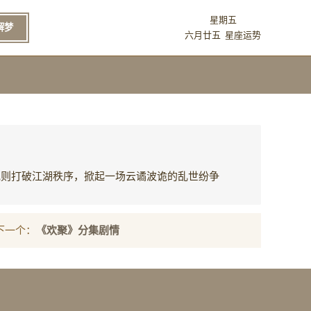
星期五
解梦
六月廿五
星座运势
规则打破江湖秩序，掀起一场云谲波诡的乱世纷争
下一个：
《欢聚》分集剧情