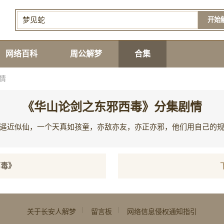
开始
网络百科
周公解梦
合集
情
《华山论剑之东邪西毒》分集剧情
遥近似仙，一个天真如孩童，亦敌亦友，亦正亦邪，他们用自己的
西毒》
|
|
关于长安人解梦
留言板
网络信息侵权通知指引