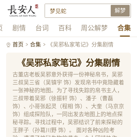
解梦
页
剧情
台词
百科
周公解梦
合集
首页
合集
《吴邪私家笔记》分集剧情
《吴邪私家笔记》分集剧情
古董店老板吴邪意外获得一份神秘帛书，吴邪
三叔吴三省（吴镇宇 饰）发现帛书中竟隐藏着
一张神秘的地图。为了寻找失踪的帛书主人，
三叔带着吴邪（徐振轩 饰）、潘子（曹磊
饰）、小哥张起灵（程相 饰）、大奎（马京京
饰）组成探险队，一同出发去地图上的地点探
秘寻踪。寻找过程中，吴邪结识了前来探秘的
王胖子（孙葛川野 饰）。 面对各种凶险考