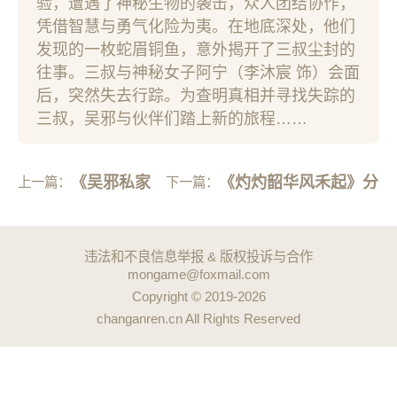
验，遭遇了神秘生物的袭击，众人团结协作，
凭借智慧与勇气化险为夷。在地底深处，他们
发现的一枚蛇眉铜鱼，意外揭开了三叔尘封的
往事。三叔与神秘女子阿宁（李沐宸 饰）会面
后，突然失去行踪。为查明真相并寻找失踪的
三叔，吴邪与伙伴们踏上新的旅程……
《吴邪私家
《灼灼韶华风禾起》分
上一篇：
下一篇：
笔记》
集剧情
违法和不良信息举报 & 版权投诉与合作
mongame@foxmail.com
Copyright © 2019-2026
changanren.cn All Rights Reserved