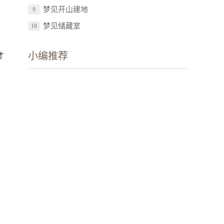
梦见开山建地
9
梦见储藏室
10
小编推荐
才