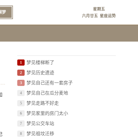
星期五
解梦
六月廿五
星座运势
梦见楼梯断了
1
梦见历史遗迹
2
梦见自己还有一套房子
3
梦见自己在瓜分麦地
4
加
梦见走路不好走
5
梦见家里的房门太小
6
梦见公交车站
7
梦见祖坟迁移
记
8