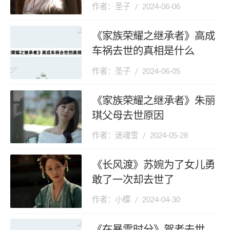
作者：圣子
2024-06-06
《家族荣耀之继承者》高成
车祸去世的真相是什么
作者：圣子
2024-06-05
《家族荣耀之继承者》朱丽
琪父母去世原因
作者：迷魂雪
2024-05-28
《长风渡》苏婉为了女儿勇
敢了一次却去世了
作者：小蝶
2024-04-30
《在暴雪时分》贺老去世