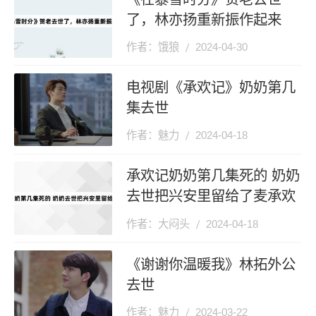
了，林亦扬重新振作起来
作者：饿狼
2024-04-30
电视剧《承欢记》奶奶第几
集去世
作者：魅力
2024-04-18
承欢记奶奶第几集死的 奶奶
去世把兴安里留给了麦承欢
作者：大闷头
2024-04-18
《谢谢你温暖我》林拓外公
去世
作者：魅力
2024-03-22