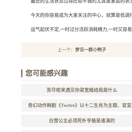
最近的生活状态过得比较不错的尤其是家庭的状
今天的你容易成为大家关注的中心，就算是低调
运气起伏不定,一时过分活跃消耗精力,一时又容
上一个：
梦见一群小鸭子
您可能感兴趣
苦尽柑来遇见你梁宽植结局是什么
奇幻动作韩剧《Twelve》以十二生肖为主题、官宣
大主角：马东石是天使！朴炯植是反派～
白雪公主必须死朴亨植是谁演的