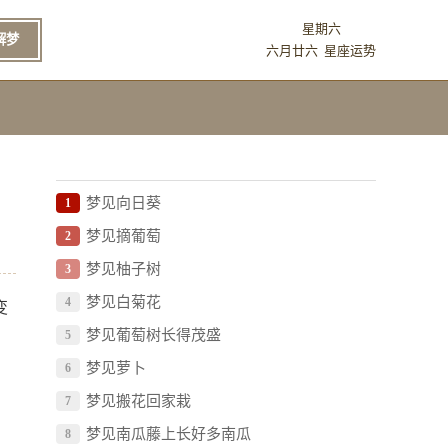
星期六
解梦
六月廿六
星座运势
梦见向日葵
1
梦见摘葡萄
2
梦见柚子树
3
梦见白菊花
4
变
梦见葡萄树长得茂盛
5
梦见萝卜
6
梦见搬花回家栽
7
梦见南瓜藤上长好多南瓜
8