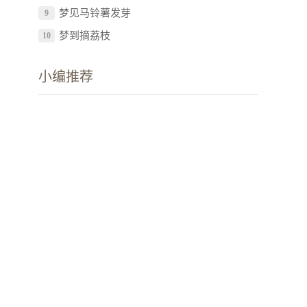
梦见马铃薯发芽
9
梦到摘荔枝
10
小编推荐