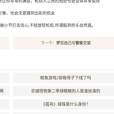
况让你非常的满意，和别人之间的相处也会变得非常愉快
行事，也会无意撞到出彩的机会
易被小节打击信心,不妨放轻松些,所谓船到桥头自然直。
下一个：
梦见自己与警察交谈
鱿鱼游戏2容植母子下线了吗
两
京城怪物第二季绿眼睛的人是谁扮演的
《孤舟》绿珠是什么身份？