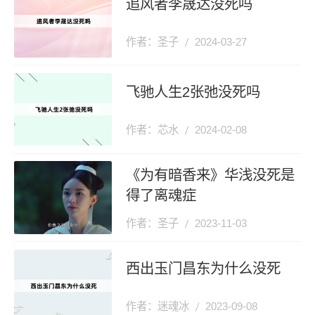
追风者李晟达没死吗
作者：圣子
2024-03-27
飞驰人生2张弛没死吗
作者：芯水
2024-02-08
《为有暗香来》华浅没死是
得了离魂症
作者：圣子
2023-11-03
西出玉门昌东为什么没死
作者：迷魂冰
2023-09-08