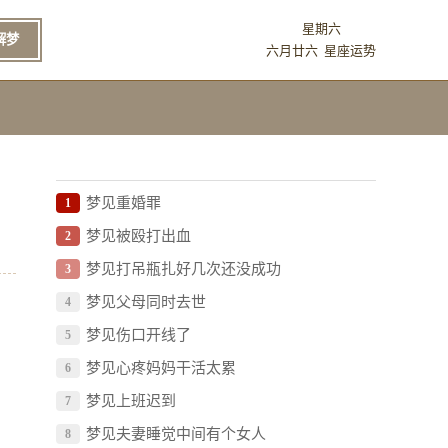
星期六
解梦
六月廿六
星座运势
梦见重婚罪
1
梦见被殴打出血
2
梦见打吊瓶扎好几次还没成功
3
梦见父母同时去世
4
梦见伤口开线了
5
梦见心疼妈妈干活太累
6
梦见上班迟到
7
梦见夫妻睡觉中间有个女人
8