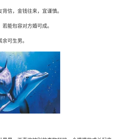
友背信，金钱往来，宜谨慎。
，若能包容对方婚可成。
其余可生男。