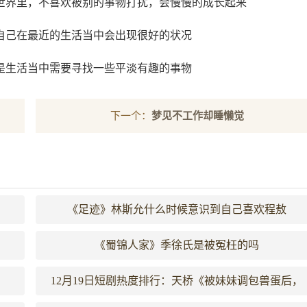
世界里，不喜欢被别的事物打扰，会慢慢的成长起来
自己在最近的生活当中会出现很好的状况
是生活当中需要寻找一些平淡有趣的事物
下一个：
梦见不工作却睡懒觉
《足迹》林斯允什么时候意识到自己喜欢程敖
《蜀锦人家》季徐氏是被冤枉的吗
12月19日短剧热度排行：天桥《被妹妹调包兽蛋后，