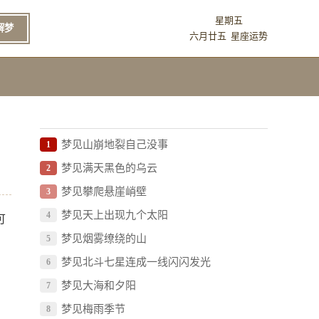
星期五
解梦
六月廿五
星座运势
梦见山崩地裂自己没事
1
梦见满天黑色的乌云
2
梦见攀爬悬崖峭壁
3
梦见天上出现九个太阳
4
可
梦见烟雾缭绕的山
5
梦见北斗七星连成一线闪闪发光
6
梦见大海和夕阳
7
梦见梅雨季节
8