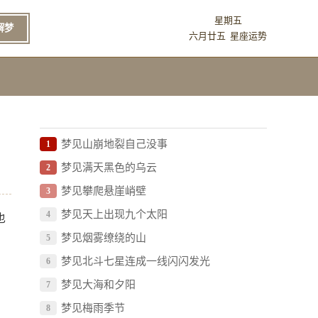
星期五
解梦
六月廿五
星座运势
梦见山崩地裂自己没事
1
梦见满天黑色的乌云
2
梦见攀爬悬崖峭壁
3
梦见天上出现九个太阳
4
也
梦见烟雾缭绕的山
5
梦见北斗七星连成一线闪闪发光
6
梦见大海和夕阳
7
梦见梅雨季节
8