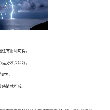
但还有财利可得。
心运势才会转好。
待时机。
养感情就可成。