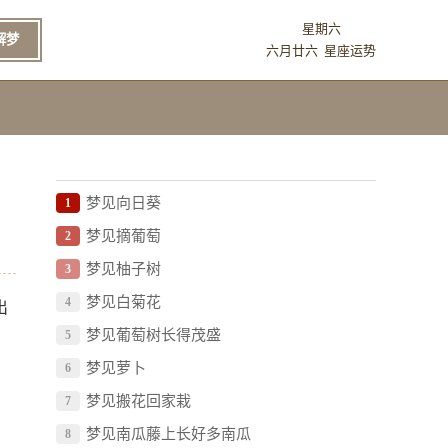
星期六
解梦
六月廿六
星座运势
梦见向日葵
1
梦见摘葡萄
2
梦见柚子树
3
梦见白菊花
4
出
梦见葡萄树长得茂盛
5
梦见萝卜
6
梦见搬花回家栽
7
梦见南瓜藤上长好多南瓜
8