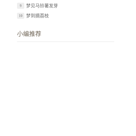
梦见马铃薯发芽
9
梦到摘荔枝
10
小编推荐