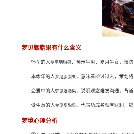
梦见胭脂果有什么含义
怀孕的人
，预示生男，夏月生女，慎防
梦见胭脂果
本命年的人
，意味着检讨过去，策划将
梦见胭脂果
恋爱中的人
，说明观念难发沟通，背道
梦见胭脂果
做生意的人
，代表功成名就有财利，钱
梦见胭脂果
梦境心理分析