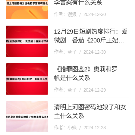
李言案有什么关系
作者：饿狼
2024-12-30
12月29日短剧热度排行：爱
微剧｜番茄《200斤王妃天
天想和离》登顶第一
作者：圣子
2024-12-30
《猎罪图鉴2》奥莉和罗一
帆是什么关系
作者：圣子
2024-12-29
清明上河图密码池娘子和女
主什么关系
作者：小蝶
2024-12-28