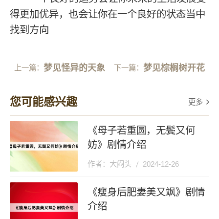
得更加优异，也会让你在一个良好的状态当中
找到方向
梦见怪异的天象
梦见棕榈树开花
上一篇：
下一篇：
您可能感兴趣
更多
《母子若重圆，无鬓又何
妨》剧情介绍
作者：大闷头
2024-12-26
《瘦身后肥妻美又飒》剧情
介绍