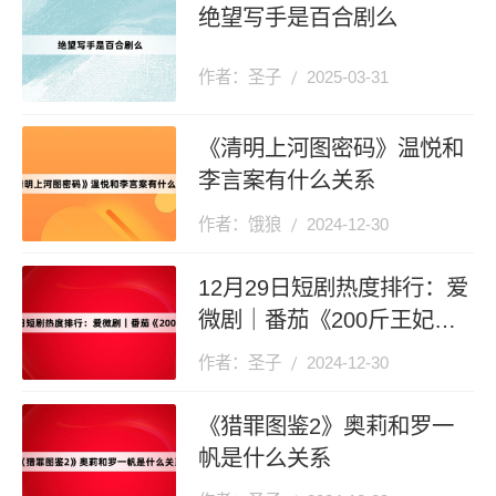
绝望写手是百合剧么
作者：圣子
2025-03-31
《清明上河图密码》温悦和
李言案有什么关系
作者：饿狼
2024-12-30
12月29日短剧热度排行：爱
微剧｜番茄《200斤王妃天
天想和离》登顶第一
作者：圣子
2024-12-30
《猎罪图鉴2》奥莉和罗一
帆是什么关系