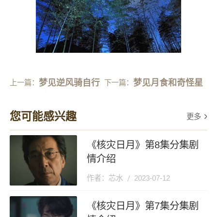
梦见逆风骑自行
梦见月食和奇怪星
上一篇：
下一篇：
车
象
您可能感兴趣
更多
《核灾日月》第8集分集剧
情介绍
作者：芯水
2023-07-12
《核灾日月》第7集分集剧