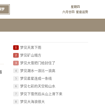
星期四
解梦
六月廿四
星座运势
梦见天黑下雨
1
梦见矿山塌方
2
梦见大雪把门给封住了
3
梦见潮水一浪比一浪高
4
塌
梦见星星连成一条线
5
梦见七彩的天空和山水
6
梦见下雪然后从山上滑下来
7
梦见大海浪很大
8