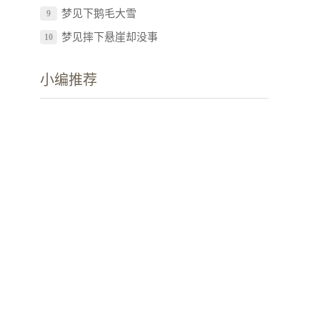
梦见下鹅毛大雪
9
梦见摔下悬崖却没事
10
小编推荐