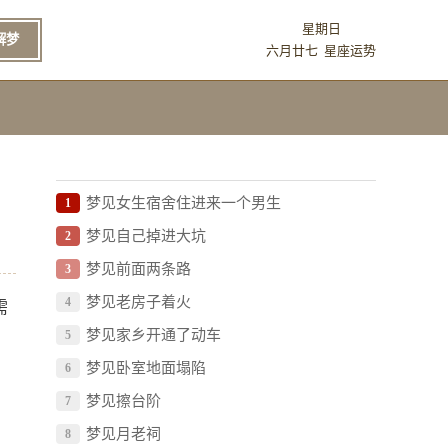
星期日
解梦
六月廿七
星座运势
梦见女生宿舍住进来一个男生
1
梦见自己掉进大坑
2
梦见前面两条路
3
梦见老房子着火
4
需
梦见家乡开通了动车
5
梦见卧室地面塌陷
6
梦见擦台阶
7
梦见月老祠
8