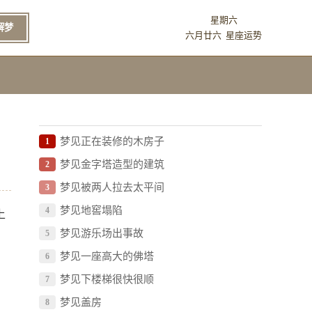
星期六
解梦
六月廿六
星座运势
梦见正在装修的木房子
1
梦见金字塔造型的建筑
2
梦见被两人拉去太平间
3
梦见地窖塌陷
4
上
梦见游乐场出事故
5
梦见一座高大的佛塔
6
梦见下楼梯很快很顺
7
梦见盖房
8