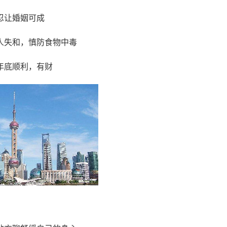
忍让婚姻可成
人失和，慎防食物中毒
年底顺利，有财